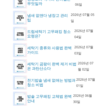
무엇일까
06일
2026년 07월 05
냄새 없앤다 냉장고 관리
팁
일
2026년 07월
드럼세탁기 고무패킹 청소
요령은?
04일
2026년 07월
세탁기 종류와 사용법 완벽
가이드
03일
2026년 07
세탁기 곰팡이 완벽 제거 비법
은 과탄산소다
월 02일
2026년 07월
전기밥솥 냄새 없애는 방법과
청소 비법
01일
2026년 06월
밥솥 고무패킹 교체법 완벽
안내
30일