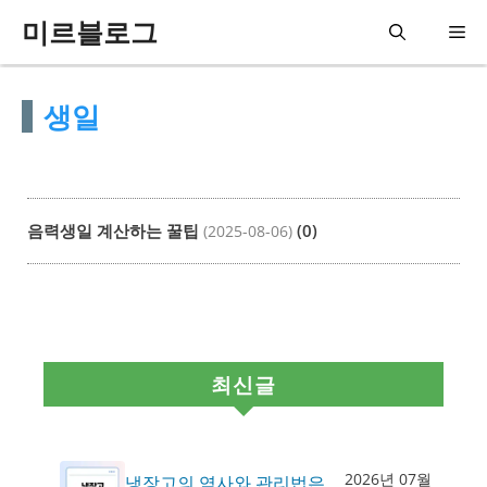
컨
미르블로그
메
텐
츠
뉴
생일
로
건
너
뛰
음력생일 계산하는 꿀팁
(0)
(2025-08-06)
기
최신글
2026년 07월
냉장고의 역사와 관리법은