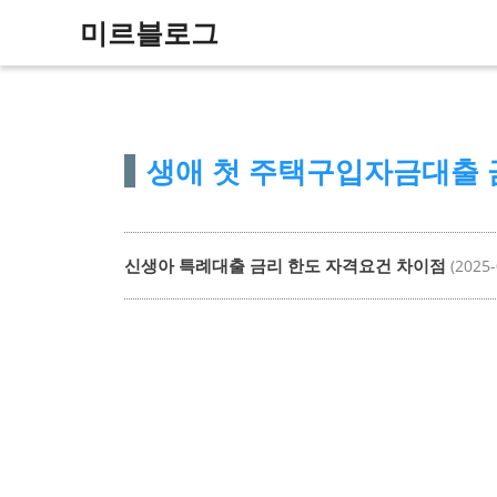
컨
미르블로그
텐
츠
로
건
생애 첫 주택구입자금대출 
너
뛰
기
신생아 특례대출 금리 한도 자격요건 차이점
(2025-