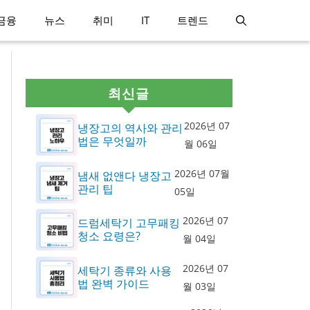
금융
뉴스
취미
IT
트렌드
최신글
2026년 07
냉장고의 역사와 관리
법은 무엇일까
월 06일
2026년 07월
냄새 없앤다 냉장고
관리 팁
05일
2026년 07
드럼세탁기 고무패킹
청소 요령은?
월 04일
2026년 07
세탁기 종류와 사용
법 완벽 가이드
월 03일