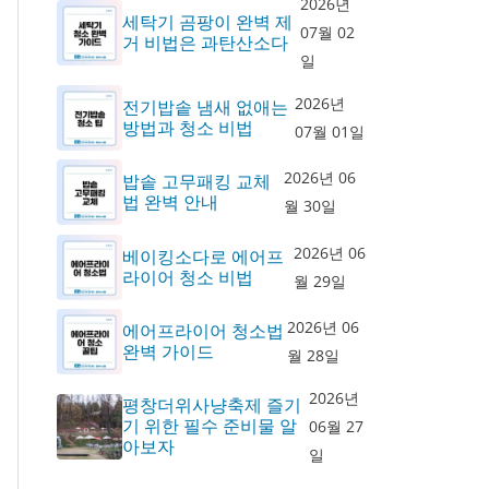
2026년
세탁기 곰팡이 완벽 제
07월 02
거 비법은 과탄산소다
일
2026년
전기밥솥 냄새 없애는
방법과 청소 비법
07월 01일
2026년 06
밥솥 고무패킹 교체
법 완벽 안내
월 30일
2026년 06
베이킹소다로 에어프
라이어 청소 비법
월 29일
2026년 06
에어프라이어 청소법
완벽 가이드
월 28일
2026년
평창더위사냥축제 즐기
기 위한 필수 준비물 알
06월 27
아보자
일