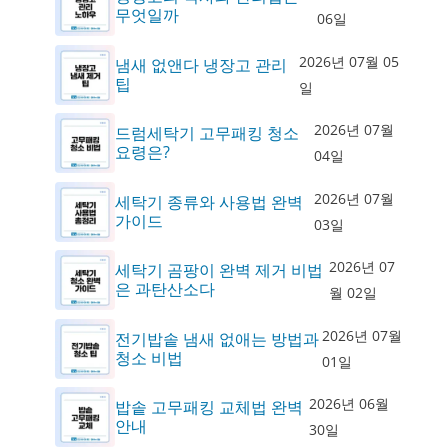
무엇일까
06일
2026년 07월 05
냄새 없앤다 냉장고 관리
팁
일
2026년 07월
드럼세탁기 고무패킹 청소
요령은?
04일
2026년 07월
세탁기 종류와 사용법 완벽
가이드
03일
2026년 07
세탁기 곰팡이 완벽 제거 비법
은 과탄산소다
월 02일
2026년 07월
전기밥솥 냄새 없애는 방법과
청소 비법
01일
2026년 06월
밥솥 고무패킹 교체법 완벽
안내
30일