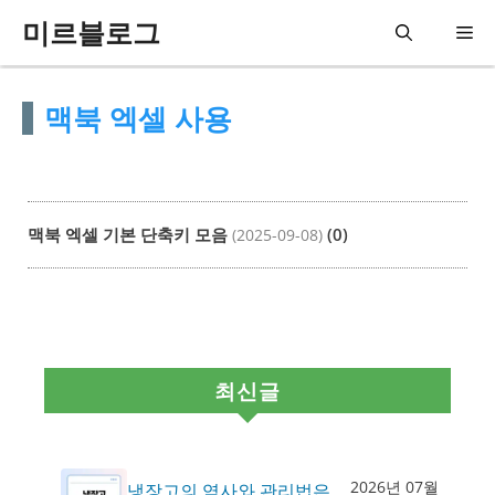
컨
미르블로그
메
텐
츠
뉴
맥북 엑셀 사용
로
건
너
뛰
맥북 엑셀 기본 단축키 모음
(0)
(2025-09-08)
기
최신글
2026년 07월
냉장고의 역사와 관리법은