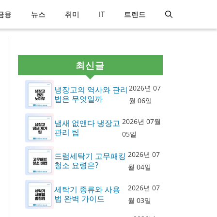
금융
뉴스
취미
IT
트렌드
최신글
2026년 07
냉장고의 역사와 관리
법은 무엇일까
월 06일
2026년 07월
냄새 없앤다 냉장고
관리 팁
05일
2026년 07
드럼세탁기 고무패킹
청소 요령은?
월 04일
2026년 07
세탁기 종류와 사용
법 완벽 가이드
월 03일