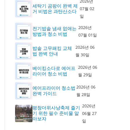
2026년
세탁기 곰팡이 완벽 제
07월 02
거 비법은 과탄산소다
일
2026년
전기밥솥 냄새 없애는
방법과 청소 비법
07월 01일
2026년 06
밥솥 고무패킹 교체
법 완벽 안내
월 30일
2026년 06
베이킹소다로 에어프
라이어 청소 비법
월 29일
2026년 06
에어프라이어 청소법
완벽 가이드
월 28일
2026년
평창더위사냥축제 즐기
기 위한 필수 준비물 알
06월 27
아보자
일