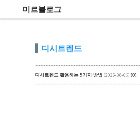
컨
미르블로그
텐
츠
로
건
디시트렌드
너
뛰
기
디시트렌드 활용하는 5가지 방법
(0)
(2025-08-06)