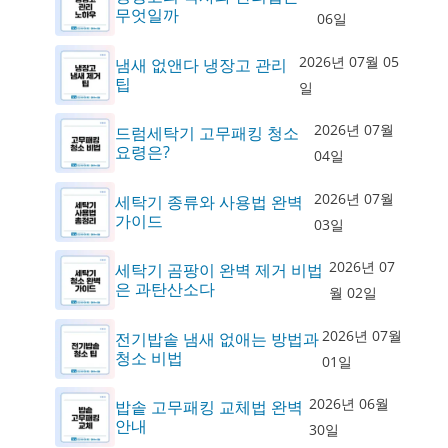
무엇일까
06일
2026년 07월 05
냄새 없앤다 냉장고 관리
팁
일
2026년 07월
드럼세탁기 고무패킹 청소
요령은?
04일
2026년 07월
세탁기 종류와 사용법 완벽
가이드
03일
2026년 07
세탁기 곰팡이 완벽 제거 비법
은 과탄산소다
월 02일
2026년 07월
전기밥솥 냄새 없애는 방법과
청소 비법
01일
2026년 06월
밥솥 고무패킹 교체법 완벽
안내
30일