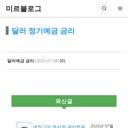
컨
미르블로그
메
텐
츠
뉴
달러 정기예금 금리
로
건
너
뛰
달러예금 금리
(0)
(2025-07-08)
기
최신글
2026년 07월
냉장고의 역사와 관리법은