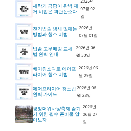
2026년
세탁기 곰팡이 완벽 제
07월 02
거 비법은 과탄산소다
일
2026년
전기밥솥 냄새 없애는
방법과 청소 비법
07월 01일
2026년 06
밥솥 고무패킹 교체
법 완벽 안내
월 30일
2026년 06
베이킹소다로 에어프
라이어 청소 비법
월 29일
2026년 06
에어프라이어 청소법
완벽 가이드
월 28일
2026년
평창더위사냥축제 즐기
기 위한 필수 준비물 알
06월 27
아보자
일