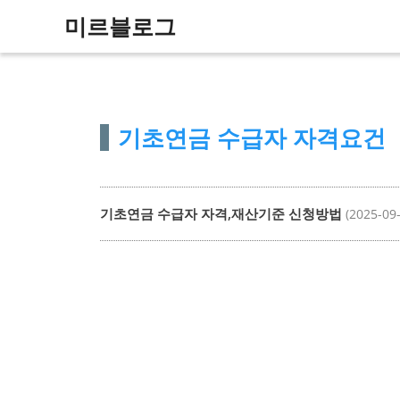
컨
미르블로그
텐
츠
로
건
기초연금 수급자 자격요건
너
뛰
기
기초연금 수급자 자격,재산기준 신청방법
(2025-09