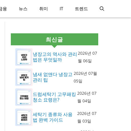
금융
뉴스
취미
IT
트렌드
최신글
2026년 07
냉장고의 역사와 관리
법은 무엇일까
월 06일
2026년 07월
냄새 없앤다 냉장고
관리 팁
05일
2026년 07
드럼세탁기 고무패킹
청소 요령은?
월 04일
2026년 07
세탁기 종류와 사용
법 완벽 가이드
월 03일