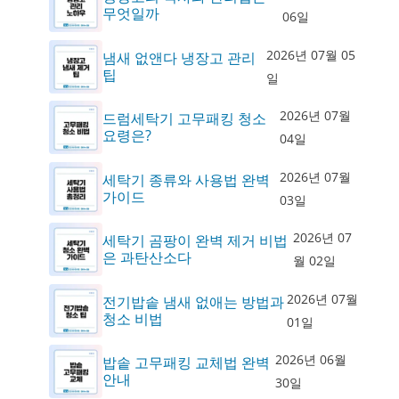
무엇일까
06일
2026년 07월 05
냄새 없앤다 냉장고 관리
팁
일
2026년 07월
드럼세탁기 고무패킹 청소
요령은?
04일
2026년 07월
세탁기 종류와 사용법 완벽
가이드
03일
2026년 07
세탁기 곰팡이 완벽 제거 비법
은 과탄산소다
월 02일
2026년 07월
전기밥솥 냄새 없애는 방법과
청소 비법
01일
2026년 06월
밥솥 고무패킹 교체법 완벽
안내
30일