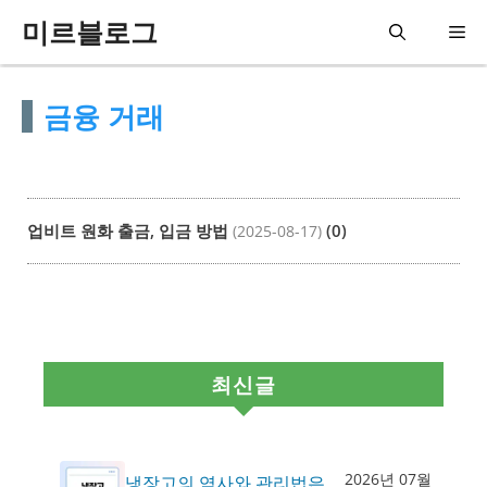
컨
미르블로그
메
텐
츠
뉴
금융 거래
로
건
너
뛰
업비트 원화 출금, 입금 방법
(0)
(2025-08-17)
기
최신글
2026년 07월
냉장고의 역사와 관리법은