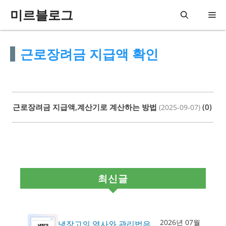
컨
미르블로그
메
텐
츠
뉴
근로장려금 지급액 확인
로
건
너
뛰
근로장려금 지급액,계산기로 계산하는 방법
(0)
(2025-09-07)
기
최신글
2026년 07월
냉장고의 역사와 관리법은