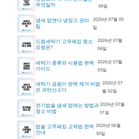
무엇일까
06일
2026년 07월 05
냄새 없앤다 냉장고 관리
팁
일
2026년 07월
드럼세탁기 고무패킹 청소
요령은?
04일
2026년 07월
세탁기 종류와 사용법 완벽
가이드
03일
2026년 07
세탁기 곰팡이 완벽 제거 비법
은 과탄산소다
월 02일
2026년 07월
전기밥솥 냄새 없애는 방법과
청소 비법
01일
2026년 06월
밥솥 고무패킹 교체법 완벽
안내
30일