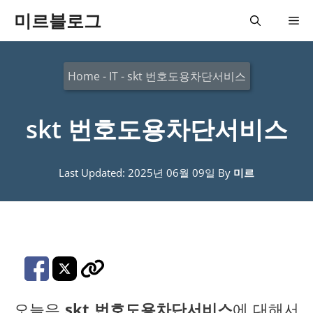
컨
미르블로그
메
텐
츠
뉴
Home
-
IT
-
skt 번호도용차단서비스
로
건
skt 번호도용차단서비스
너
뛰
기
Last Updated: 2025년 06월 09일
By
미르
오늘은
skt 번호도용차단서비스
에 대해서