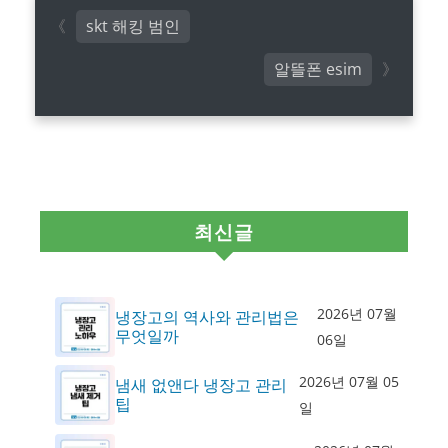
skt 해킹 범인
알뜰폰 esim
최신글
2026년 07월
냉장고의 역사와 관리법은
무엇일까
06일
2026년 07월 05
냄새 없앤다 냉장고 관리
팁
일