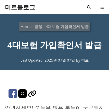
컨
미르블로그
메
텐
츠
뉴
Home
-
금융
-
4대보험 가입확인서 발급
로
건
4대보험 가입확인서 발급
너
뛰
기
Last Updated: 2025년 07월 07일
By
미르
안녕하세요! 오늘은 많은 분들이 궁금해하