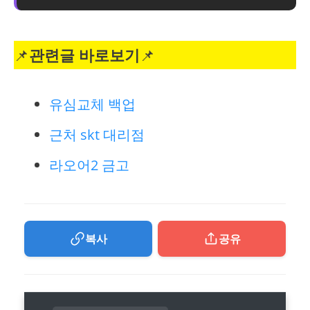
📌
관련글 바로보기
📌
유심교체 백업
근처 skt 대리점
라오어2 금고
복사
공유