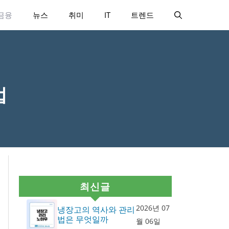
금융
뉴스
취미
IT
트렌드
법
최신글
2026년 07
냉장고의 역사와 관리
법은 무엇일까
월 06일