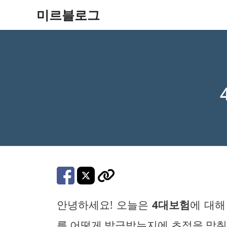
컨
미르블로그
텐
츠
로
건
너
뛰
기
안녕하세요! 오늘은
4대보험
에 대해
를 어떻게 발급받는지에 초점을 맞춰