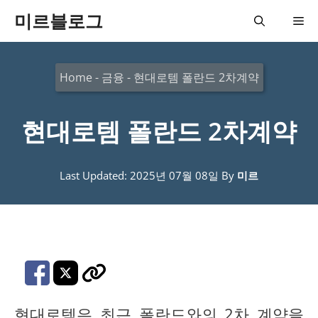
컨
미르블로그
메
텐
츠
뉴
Home
-
금융
-
현대로템 폴란드 2차계약
로
건
현대로템 폴란드 2차계약
너
뛰
기
Last Updated: 2025년 07월 08일
By
미르
현대로템은 최근 폴란드와의 2차 계약을