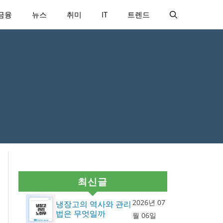
금융
뉴스
취미
IT
트렌드
최신글
2026년 07
냉장고의 역사와 관리
법은 무엇일까
월 06일