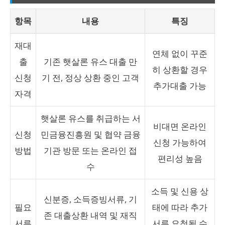
항목
내용
특징
재대
연체 없이 꾸준
출
기존 햇살론 유스 대출 만
히 상환할 경우
신청
기 전, 정상 상환 중인 고객
추가대출 가능
자격
햇살론 유스를 취급하는 서
비대면 온라인
신청
민금융진흥원 및 협약 금융
신청 가능하여
방법
기관 방문 또는 온라인 접
편리성 높음
수
소득 및 신용 상
신분증, 소득증빙서류, 기
필요
태에 따라 추가
존 대출상환 내역 및 재직
서류
서류 요청될 수