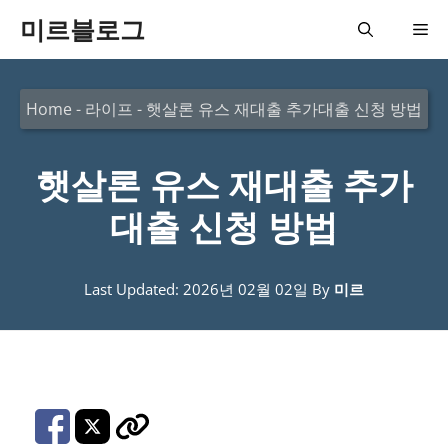
컨
미르블로그
메
텐
츠
뉴
Home
-
라이프
-
햇살론 유스 재대출 추가대출 신청 방법
로
건
햇살론 유스 재대출 추가
너
뛰
대출 신청 방법
기
Last Updated: 2026년 02월 02일
By
미르