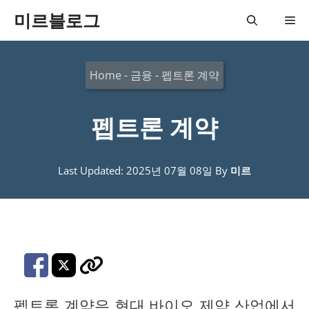
컨
미르블로그
메
텐
츠
뉴
Home
-
금융
-
펩트론 계약
로
건
펩트론 계약
너
뛰
기
Last Updated: 2025년 07월 08일
By
미르
펩트론 계약은 현대 바이오 제약 산업에서