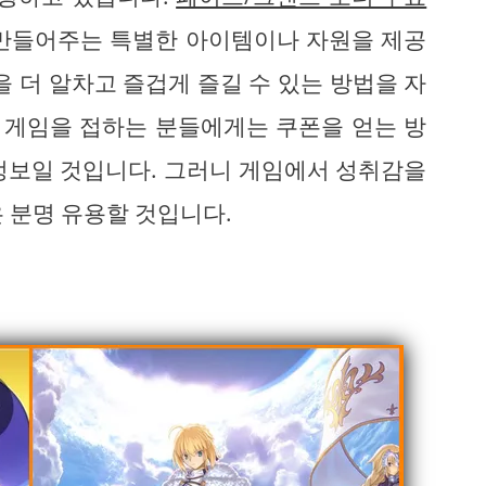
 만들어주는 특별한 아이템이나 자원을 제공
을 더 알차고 즐겁게 즐길 수 있는 방법을 자
이 게임을 접하는 분들에게는 쿠폰을 얻는 방
정보일 것입니다. 그러니 게임에서 성취감을
 분명 유용할 것입니다.