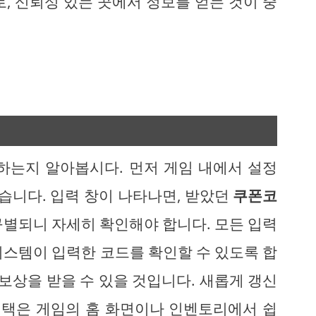
, 신뢰성 있는 곳에서 정보를 얻는 것이 중
하는지 알아봅시다. 먼저 게임 내에서 설정
찾습니다. 입력 창이 나타나면, 받았던
쿠폰코
구별되니 자세히 확인해야 합니다. 모든 입력
 시스템이 입력한 코드를 확인할 수 있도록 합
 보상을 받을 수 있을 것입니다. 새롭게 갱신
 혜택은 게임의 홈 화면이나 인벤토리에서 쉽