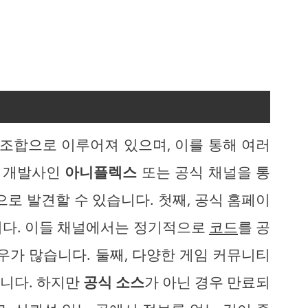
조합으로 이루어져 있으며, 이를 통해 여러
임 개발사인
아니플렉스
또는 공식 채널을 통
으로 발견할 수 있습니다. 첫째, 공식 홈페이
입니다. 이들 채널에서는 정기적으로
코드
를 공
우가 많습니다. 둘째, 다양한 게임 커뮤니티
니다. 하지만
공식 소스
가 아닌 경우 만료되