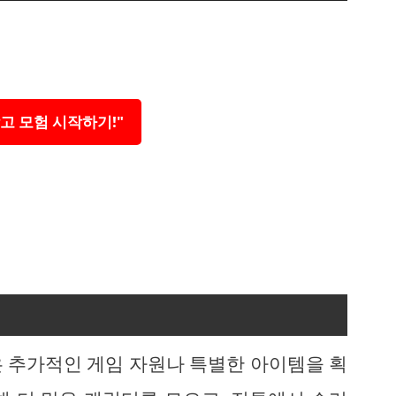
받고 모험 시작하기!"
 추가적인 게임 자원나 특별한 아이템을 획