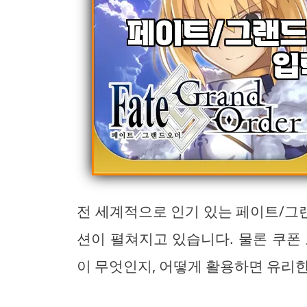
전 세계적으로 인기 있는 페이트/그
션이 펼쳐지고 있습니다. 물론 쿠폰
이 무엇인지, 어떻게 활용하면 유리한