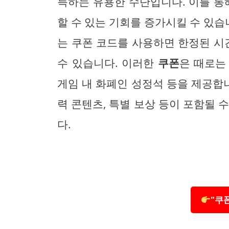
득하는 유용한 수단입니다. 이를 통
할 수 있는 기회를 증가시킬 수 있습
는 쿠폰 코드를 사용하면 한정된 시
수 있습니다. 이러한
쿠폰
은 때로는
게임 내 화폐인 성정석 등을 제공합니
력 콘텐츠, 특별 보상 등이 포함될 
다.
"쿠