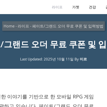
라이프
가젯
건강
Home
-
라이프
-
페이트/그랜드 오더 무료 쿠폰 및 입력방법
/그랜드 오더 무료 쿠폰 및 
Last Updated: 2025년 10월 11일
By
미르
한 이야기를 기반으로 한 모바일 RPG 게임
열광하고 있습니다.
페이트/그랜드 오더 무료