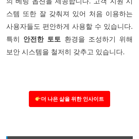
의 베팅 옵션을 제공합니다. 고객 지원 시
스템 또한 잘 갖춰져 있어 처음 이용하는
사용자들도 편안하게 사용할 수 있습니다.
특히
안전한 토토
환경을 조성하기 위해
보안 시스템을 철저히 갖추고 있습니다.
더 나은 삶을 위한 인사이트