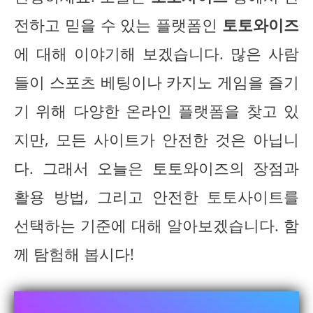
전하고 믿을 수 있는 플랫폼인
토토와이즈
에 대해 이야기해 보겠습니다. 많은 사람
들이 스포츠 베팅이나 카지노 게임을 즐기
기 위해 다양한 온라인 플랫폼을 찾고 있
지만, 모든 사이트가 안전한 것은 아닙니
다. 그래서 오늘은 토토와이즈의 장점과
활용 방법, 그리고 안전한 토토사이트를
선택하는 기준에 대해 알아보겠습니다. 함
께 탐험해 봅시다!