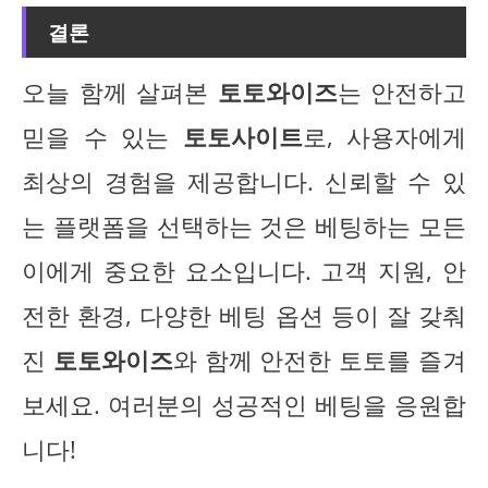
결론
오늘 함께 살펴본
토토와이즈
는 안전하고
믿을 수 있는
토토사이트
로, 사용자에게
최상의 경험을 제공합니다. 신뢰할 수 있
는 플랫폼을 선택하는 것은 베팅하는 모든
이에게 중요한 요소입니다. 고객 지원, 안
전한 환경, 다양한 베팅 옵션 등이 잘 갖춰
진
토토와이즈
와 함께 안전한 토토를 즐겨
보세요. 여러분의 성공적인 베팅을 응원합
니다!