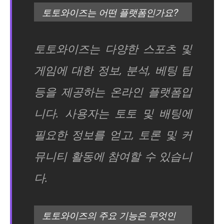
토토와이즈는 어떤 플랫폼인가요?
토토와이즈는 다양한 스포츠 및
게임에 대한 정보, 분석, 베팅 팁
등을 제공하는 온라인 플랫폼입
니다. 사용자는 토토 및 배팅에
필요한 정보를 얻고, 토론 및 커
뮤니티 활동에 참여할 수 있습니
다.
토토와이즈의 주요 기능은 무엇인