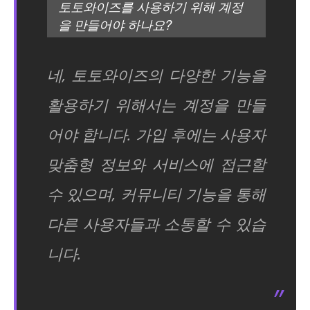
토토와이즈를 사용하기 위해 계정
을 만들어야 하나요?
네, 토토와이즈의 다양한 기능을
활용하기 위해서는 계정을 만들
어야 합니다. 가입 후에는 사용자
맞춤형 정보와 서비스에 접근할
수 있으며, 커뮤니티 기능을 통해
다른 사용자들과 소통할 수 있습
니다.