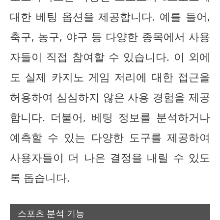
대한 베팅 옵션을 제공합니다. 예를 들어,
축구, 농구, 야구 등 다양한 종목에서 사용
자들이 직접 참여할 수 있습니다. 이 외에
도 실제 카지노 게임 저리에 대한 접근을
허용하여 심심하지 않은 사용 경험을 제공
합니다. 더불어, 베팅 정보를 분석하거나
예측할 수 있는 다양한 도구를 제공하여
사용자들이 더 나은 결정을 내릴 수 있도
록 돕습니다.
스포츠 분석 기능