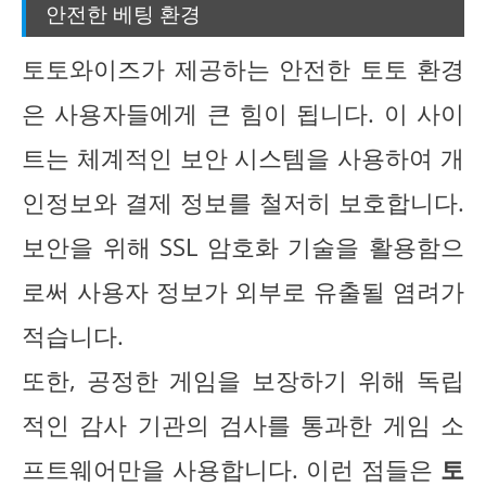
안전한 베팅 환경
토토와이즈가 제공하는 안전한 토토 환경
은 사용자들에게 큰 힘이 됩니다. 이 사이
트는 체계적인 보안 시스템을 사용하여 개
인정보와 결제 정보를 철저히 보호합니다.
보안을 위해 SSL 암호화 기술을 활용함으
로써 사용자 정보가 외부로 유출될 염려가
적습니다.
또한, 공정한 게임을 보장하기 위해 독립
적인 감사 기관의 검사를 통과한 게임 소
프트웨어만을 사용합니다. 이런 점들은
토