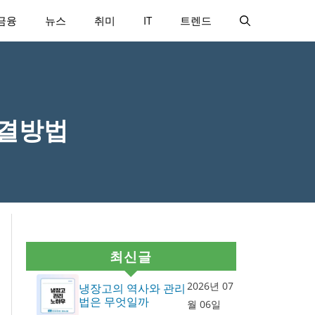
금융
뉴스
취미
IT
트렌드
해결방법
최신글
2026년 07
냉장고의 역사와 관리
법은 무엇일까
월 06일