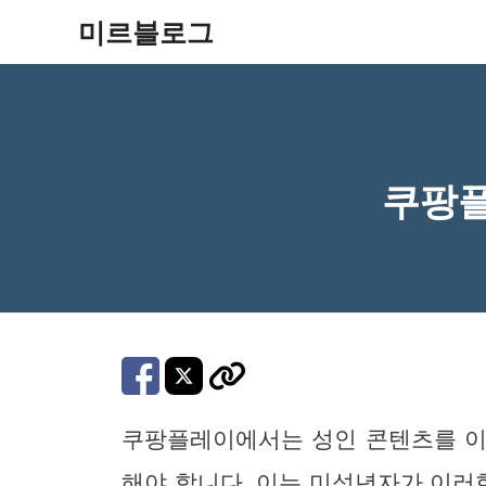
컨
미르블로그
텐
츠
로
건
쿠팡플
너
뛰
기
쿠팡플레이에서는 성인 콘텐츠를 
해야 합니다. 이는 미성년자가 이러