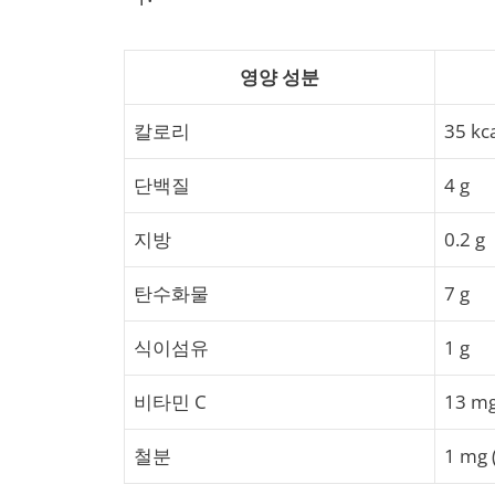
영양 성분
칼로리
35 kc
단백질
4 g
지방
0.2 g
탄수화물
7 g
식이섬유
1 g
비타민 C
13 mg
철분
1 mg 