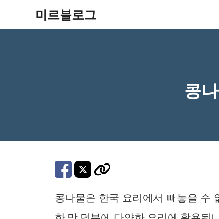
컨
미르블로그
텐
츠
로
건
콩나
너
뛰
기
콩나물은 한국 요리에서 빼놓을 수 없
한 맛 덕분에 다양한 요리에 활용됩