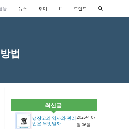
금융
뉴스
취미
IT
트렌드
 방법
최신글
2026년 07
냉장고의 역사와 관리
법은 무엇일까
월 06일