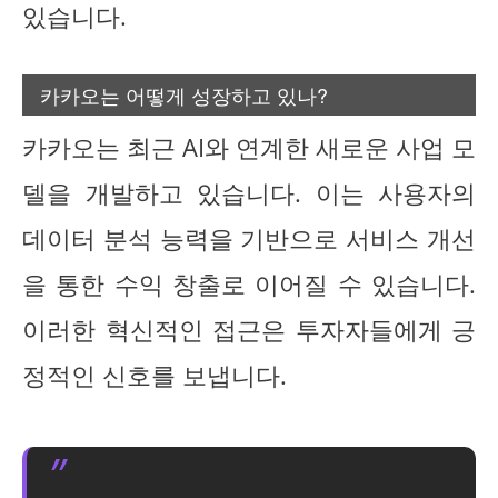
있습니다.
카카오는 어떻게 성장하고 있나?
카카오는 최근 AI와 연계한 새로운 사업 모
델을 개발하고 있습니다. 이는 사용자의
데이터 분석 능력을 기반으로 서비스 개선
을 통한 수익 창출로 이어질 수 있습니다.
이러한 혁신적인 접근은 투자자들에게 긍
정적인 신호를 보냅니다.