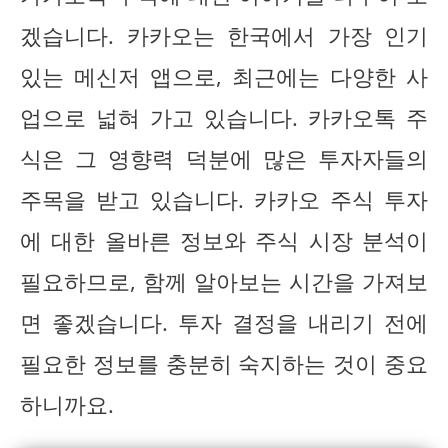
겠습니다. 카카오는 한국에서 가장 인기
있는 메신저 앱으로, 최근에는 다양한 사
업으로 넓혀 가고 있습니다. 카카오톡 주
식은 그 영향력 덕분에 많은 투자자들의
주목을 받고 있습니다. 카카오 주식 투자
에 대한 올바른 정보와 주식 시장 분석이
필요하므로, 함께 알아보는 시간을 가져보
면 좋겠습니다. 투자 결정을 내리기 전에
필요한 정보를 충분히 숙지하는 것이 중요
하니까요.