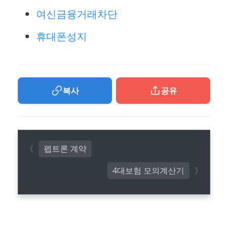
여신금융거래차단
휴대폰성지
복사
공유
펩트론 계약
4대보험 모의계산기