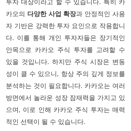
투자 대상이라고 할 수 있습니다. 특히 카
카오의
다양한 사업 확장
과 안정적인 사용
자 기반은 강력한 투자 요인으로 작용합니
다. 이를 통해 개인 투자자들은 장기적인
안목으로 카카오 주식 투자를 고려할 수
있을 것입니다. 하지만 주식 시장은 변동
성이 클 수 있으니, 항상 주의 깊게 정보를
분석하는 것이 필요합니다. 카카오는 여러
방면에서 놀라운 성장 잠재력을 가지고 있
으며, 이로 인해 카카오 주식 투자는 매력
적인 선택이 될 수 있습니다.