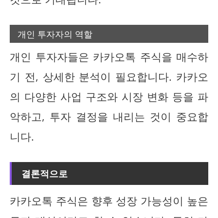
개인 투자자의 역할
개인 투자자들은 카카오톡 주식을 매수하
기 전, 상세한 분석이 필요합니다. 카카오
의 다양한 사업 구조와 시장 변화 등을 파
악하고, 투자 결정을 내리는 것이 중요합
니다.
결론적으로
카카오톡 주식은 향후 성장 가능성이 높은