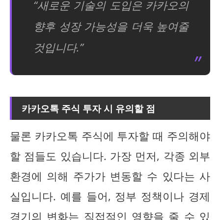
“새로운 기술의 도입은 카카오의
향후 성장 가능성을 더욱 높여줄
것입니다.”
카카오톡 주식 투자 시 유의할 점
물론 카카오톡 주식에 투자할 때 주의해야
할 점들도 있습니다. 가장 먼저, 각종 외부
환경에 의해 주가가 변동할 수 있다는 사
실입니다. 예를 들어, 정부 정책이나 경제
경기의 변화는 직접적인 영향을 줄 수 있