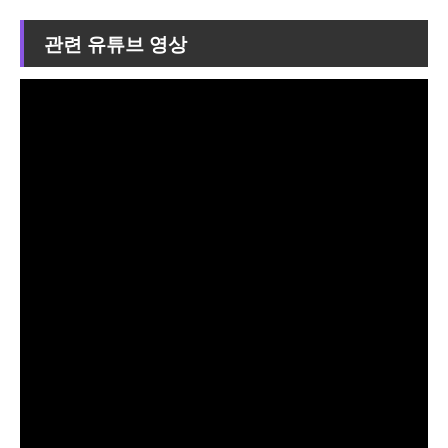
관련 유튜브 영상