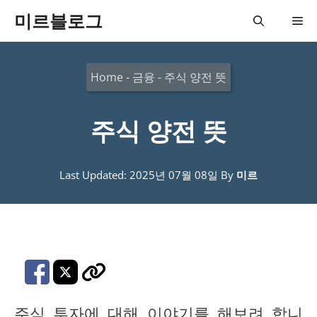
컨
미르블로그
메
텐
츠
뉴
Home
-
금융
-
주식 양전 뜻
로
건
주식 양전 뜻
너
뛰
기
Last Updated: 2025년 07월 08일
By
미르
주식 투자에 대해 이야기를 해보려 합니