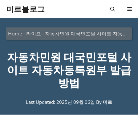
컨
미르블로그
메
텐
츠
뉴
Home
-
라이프
-
자동차민원 대국민포털 사이트 자동차등록원부 발급 방법
로
건
자동차민원 대국민포털 사
너
뛰
이트 자동차등록원부 발급
기
방법
Last Updated: 2025년 09월 06일
By
미르