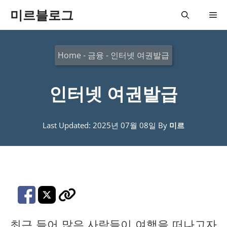
컨
미르블로그
메
텐
츠
뉴
Home
-
금융
-
인터넷 여권발급
로
건
인터넷 여권발급
너
뛰
기
Last Updated: 2025년 07월 08일
By
미르
최근 들어 많은 사람들이 여행을 떠나고자