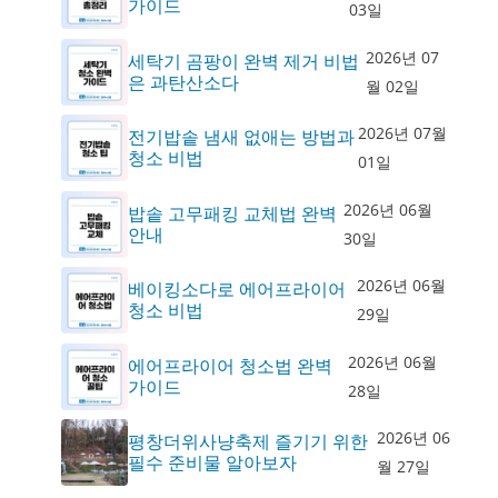
가이드
03일
2026년 07
세탁기 곰팡이 완벽 제거 비법
은 과탄산소다
월 02일
2026년 07월
전기밥솥 냄새 없애는 방법과
청소 비법
01일
2026년 06월
밥솥 고무패킹 교체법 완벽
안내
30일
2026년 06월
베이킹소다로 에어프라이어
청소 비법
29일
2026년 06월
에어프라이어 청소법 완벽
가이드
28일
2026년 06
평창더위사냥축제 즐기기 위한
필수 준비물 알아보자
월 27일