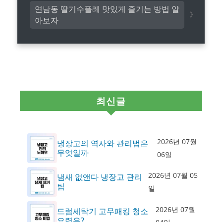
연남동 딸기수플레 맛있게 즐기는 방법 알
아보자
최신글
2026년 07월
냉장고의 역사와 관리법은
무엇일까
06일
2026년 07월 05
냄새 없앤다 냉장고 관리
팁
일
2026년 07월
드럼세탁기 고무패킹 청소
요령은?