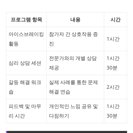
프로그램 항목
내용
시간
아이스브레이킹
참가자 간 상호작용 증
1시간
활동
진
전문가와의 개별 상담
1시간
심리 상담 세션
제공
30분
갈등 해결 워크
실제 사례를 통한 문제
2시간
숍
해결 연습
피드백 및 마무
개인적인 느낌 공유 및
1시간
리 시간
다짐하기
30분