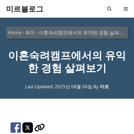
컨
미르블로그
메
텐
츠
뉴
Home
-
취미
-
이혼숙려캠프에서의 유익한 경험 살펴보기
로
건
이혼숙려캠프에서의 유익
너
뛰
한 경험 살펴보기
기
Last Updated: 2025년 08월 06일
By
미르