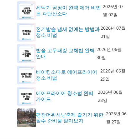
2026년 07
세탁기 곰팡이 완벽 제거 비법
은 과탄산소다
월 02일
2026년 07월
전기밥솥 냄새 없애는 방법과
청소 비법
01일
2026년 06월
밥솥 고무패킹 교체법 완벽
안내
30일
2026년 06월
베이킹소다로 에어프라이어
청소 비법
29일
2026년 06월
에어프라이어 청소법 완벽
가이드
28일
2026년 06
평창더위사냥축제 즐기기 위한
필수 준비물 알아보자
월 27일