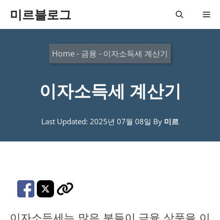
컨
미르블로그
메
텐
츠
뉴
Home
-
금융
-
이자소득세 계산기
로
건
이자소득세 계산기
너
뛰
기
Last Updated: 2025년 07월 08일
By
미르
이자소득세는 많은 분들이 금융 상품을 이