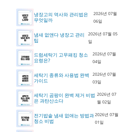
2026년 07월
냉장고의 역사와 관리법은
무엇일까
06일
2026년 07월 05
냄새 없앤다 냉장고 관리
팁
일
2026년 07월
드럼세탁기 고무패킹 청소
요령은?
04일
2026년 07월
세탁기 종류와 사용법 완벽
가이드
03일
2026년 07
세탁기 곰팡이 완벽 제거 비법
은 과탄산소다
월 02일
2026년 07월
전기밥솥 냄새 없애는 방법과
청소 비법
01일