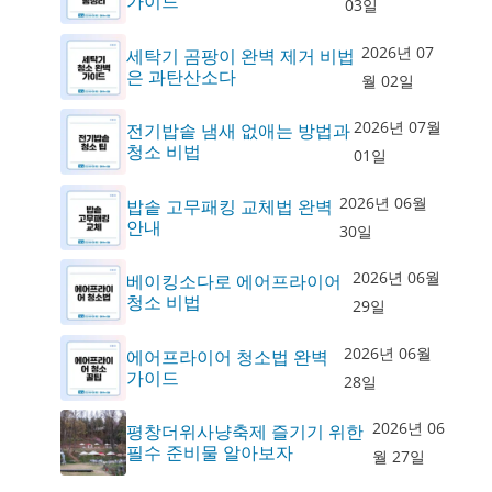
가이드
03일
2026년 07
세탁기 곰팡이 완벽 제거 비법
은 과탄산소다
월 02일
2026년 07월
전기밥솥 냄새 없애는 방법과
청소 비법
01일
2026년 06월
밥솥 고무패킹 교체법 완벽
안내
30일
2026년 06월
베이킹소다로 에어프라이어
청소 비법
29일
2026년 06월
에어프라이어 청소법 완벽
가이드
28일
2026년 06
평창더위사냥축제 즐기기 위한
필수 준비물 알아보자
월 27일