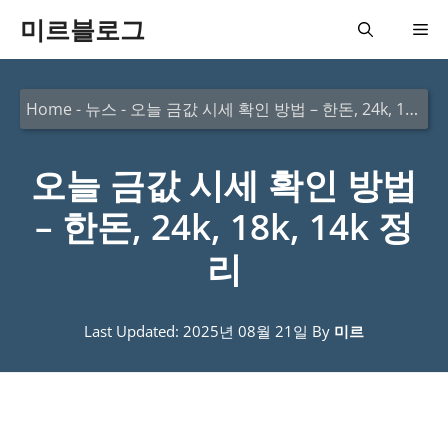
컨
미르블로그
메
텐
츠
뉴
Home
-
뉴스
-
오늘 금값 시세 확인 방법 – 한돈, 24k, 18k, 14k 정리
로
건
오늘 금값 시세 확인 방법
너
뛰
– 한돈, 24k, 18k, 14k 정
기
리
Last Updated: 2025년 08월 21일
By
미르