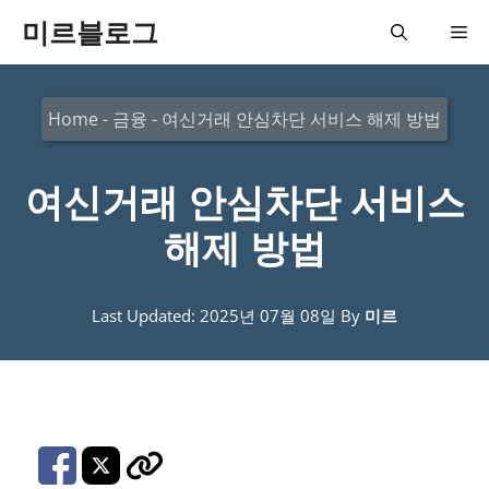
컨
미르블로그
메
텐
츠
뉴
Home
-
금융
-
여신거래 안심차단 서비스 해제 방법
로
건
여신거래 안심차단 서비스
너
뛰
해제 방법
기
Last Updated: 2025년 07월 08일
By
미르