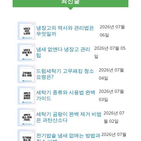
최신글
2026년 07월
냉장고의 역사와 관리법은
무엇일까
06일
2026년 07월 05
냄새 없앤다 냉장고 관리
팁
일
2026년 07월
드럼세탁기 고무패킹 청소
요령은?
04일
2026년 07월
세탁기 종류와 사용법 완벽
가이드
03일
2026년 07
세탁기 곰팡이 완벽 제거 비법
은 과탄산소다
월 02일
2026년 07월
전기밥솥 냄새 없애는 방법과