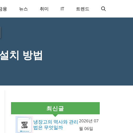
금융
뉴스
취미
IT
트렌드
 설치 방법
최신글
2026년 07
냉장고의 역사와 관리
법은 무엇일까
월 06일