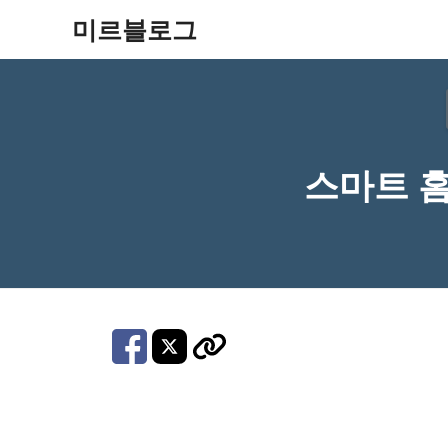
컨
미르블로그
텐
츠
로
건
스마트 홈
너
뛰
기