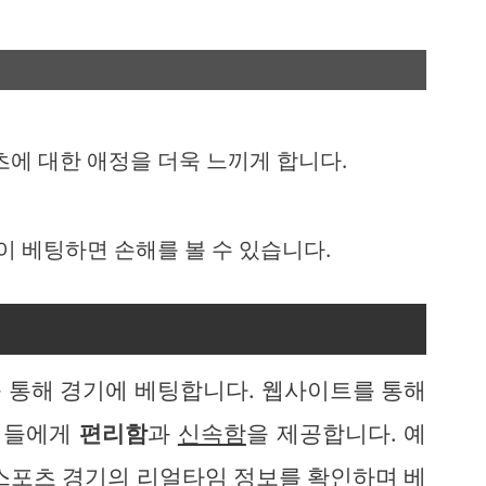
에 대한 애정을 더욱 느끼게 합니다.
이 베팅하면 손해를 볼 수 있습니다.
 통해 경기에 베팅합니다. 웹사이트를 통해
 이들에게
편리함
과
신속함
을 제공합니다. 예
 스포츠 경기의 리얼타임 정보를 확인하며 베