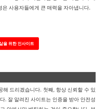
환경은 사용자들에게 큰 매력을 자아냅니다.
 삶을 위한 인사이트
공해 드리겠습니다. 첫째, 항상 신뢰할 수 있
다. 잘 알려진 사이트는 인증을 받아 안전성