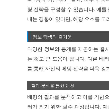
팅 전략을 구성할 수 있습니다. 예를 
내는 경향이 있다면, 해당 요소를 고
정보 탐색의 즐거움
다양한 정보와 통계를 제공하는 웹
는 것도 큰 도움이 됩니다. 다른 베
를 통해 자신의 베팅 전략을 더욱 강화
결과 분석을 통한 개선
베팅의 결과를 분석하고 이를 기반으
터가 되기 위한 필수 과정입니다. 예