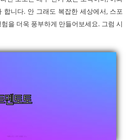
 합니다. 안 그래도 복잡한 세상에서, 스포
경험을 더욱 풍부하게 만들어보세요. 그럼 시