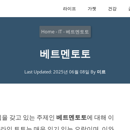
라이프
가젯
건강
Home
-
IT
-
베트멘토토
베트멘토토
Last Updated: 2025년 06월 08일
By
미르
심을 갖고 있는 주제인
베트멘토토
에 대해 이
라인 토토는 매우 인기 있는 오락이며, 이와