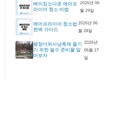
2026년 06
베이킹소다로 에어프
라이어 청소 비법
월 29일
2026년 06
에어프라이어 청소법
완벽 가이드
월 28일
2026년
평창더위사냥축제 즐기
기 위한 필수 준비물 알
06월 27
아보자
일