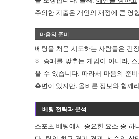
을 보장합니다. 둘째,
예산을 정하고
주의한 지출은 개인의 재정에 큰 영향
마음의 준비
베팅을 처음 시도하는 사람들은 긴장
히 승패를 맞추는 게임이 아니라, 
을 수 있습니다. 따라서 마음의 준
측면이 있지만, 올바른 정보와 함께라
베팅 전략과 분석
스포츠 베팅에서 중요한 요소 중 하
다. 팀의 최근 경기 결과, 선수의 상