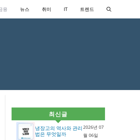
금융
뉴스
취미
IT
트렌드
최신글
2026년 07
냉장고의 역사와 관리
법은 무엇일까
월 06일