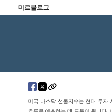
컨
미르블로그
텐
츠
로
건
너
뛰
기
미국 나스닥 선물지수는 현대 투자 
흐름을 예측하는 데 도움이 됩니다.