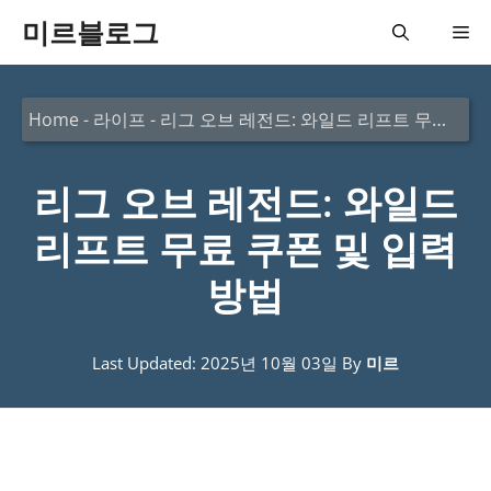
컨
미르블로그
메
텐
츠
뉴
Home
-
라이프
-
리그 오브 레전드: 와일드 리프트 무료 쿠폰 및 입력방법
로
건
리그 오브 레전드: 와일드
너
뛰
리프트 무료 쿠폰 및 입력
기
방법
Last Updated: 2025년 10월 03일
By
미르