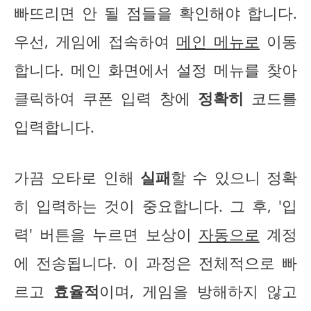
빠뜨리면 안 될 점들을 확인해야 합니다.
우선, 게임에 접속하여
메인 메뉴로
이동
합니다. 메인 화면에서 설정 메뉴를 찾아
클릭하여 쿠폰 입력 창에
정확히
코드를
입력합니다.
가끔 오타로 인해
실패
할 수 있으니 정확
히 입력하는 것이 중요합니다. 그 후, '입
력' 버튼을 누르면 보상이
자동으로
계정
에 전송됩니다. 이 과정은 전체적으로 빠
르고
효율적
이며, 게임을 방해하지 않고