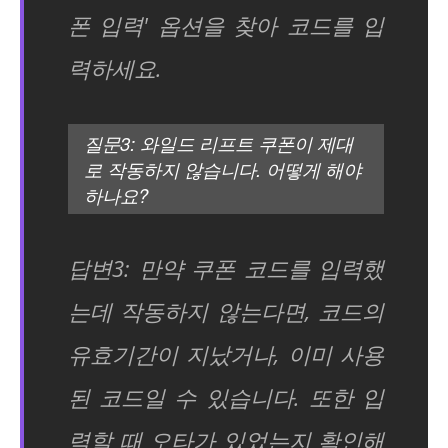
폰 입력' 옵션을 찾아 코드를 입
력하세요.
질문3: 와일드 리프트 쿠폰이 제대
로 작동하지 않습니다. 어떻게 해야
하나요?
답변3: 만약 쿠폰 코드를 입력했
는데 작동하지 않는다면, 코드의
유효기간이 지났거나, 이미 사용
된 코드일 수 있습니다. 또한 입
력할 때 오타가 있었는지 확인해