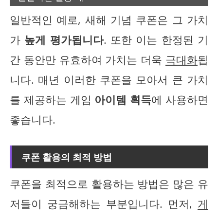
일반적인 예로, 새해 기념 쿠폰은 그 가치
가
높게 평가됩니다
. 또한 이는 한정된 기
간 동안만 유효하여 가치는 더욱
극대화
됩
니다. 매년 이러한 쿠폰을 모아서 큰 가치
를 제공하는 게임
아이템 획득
에 사용하면
좋습니다.
쿠폰 활용의 최적 방법
쿠폰을 최적으로 활용하는 방법은 많은 유
저들이 궁금해하는 부분입니다. 먼저,
게