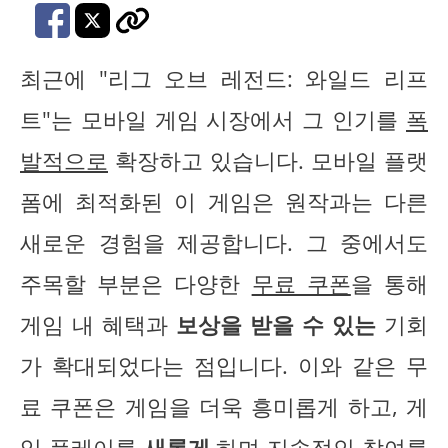
최근에 "리그 오브 레전드: 와일드 리프
트"는 모바일 게임 시장에서 그 인기를
폭
발적으로
확장하고 있습니다. 모바일 플랫
폼에 최적화된 이 게임은 원작과는 다른
새로운 경험을 제공합니다. 그 중에서도
주목할 부분은 다양한
무료 쿠폰
을 통해
게임 내 혜택과
보상을 받을 수 있는
기회
가 확대되었다는 점입니다. 이와 같은 무
료 쿠폰은 게임을 더욱 흥미롭게 하고, 게
임 플레이를
새롭게
하며 지속적인 참여를