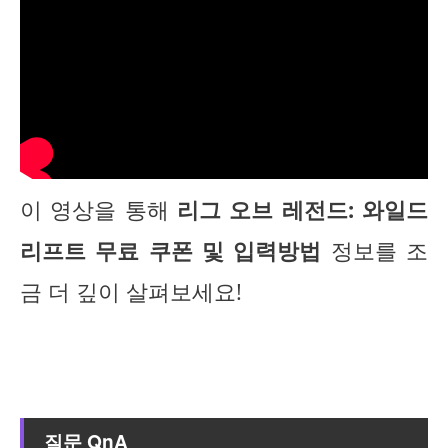
이 영상을 통해
리그 오브 레전드: 와일드
리프트 무료 쿠폰 및 입력방법
정보를 조
금 더 깊이 살펴보세요!
질문 QnA