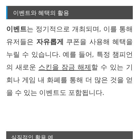
이벤트와 혜택의 활용
이벤트
는 정기적으로 개최되며, 이를 통해
유저들은
자유롭게
쿠폰을 사용해 혜택을
누릴 수 있습니다. 예를 들어, 특정 챔피언
의 새로운
스킨을 잠금 해제
할 수 있는 기
회나 게임 내 화폐를 통해 더 많은 것을 얻
을 수 있는 이벤트도 포함됩니다.
실질적인 활용 예