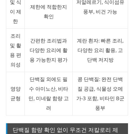
및 식
저알레르기, 식이섬유
제한에 적합한지
이 제
풍부, 비건 가능
확인
한
조리
간편한 조리법과
계란 흰자: 빠른 조리,
및 활
다양한 요리에 활
다양한 요리 활용, 고
용 편
용 가능한지 평가
단백 저지방
의성
단백질 외에도 필
콩 단백질: 완전 단백
영양
수 아미노산, 비타
질 공급, 식물성 오메
균형
민, 미네랄 함량 고
가-3 포함, 비타민 B군
려
풍부
단백질 함량 확인 없이 무조건 저칼로리 제