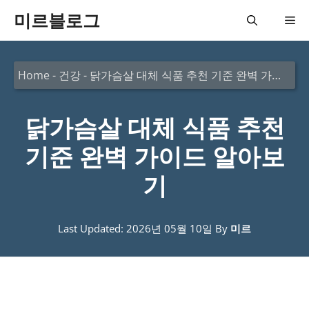
컨
미르블로그
메
텐
츠
뉴
Home
-
건강
-
닭가슴살 대체 식품 추천 기준 완벽 가이드 알아보기
로
건
닭가슴살 대체 식품 추천
너
뛰
기준 완벽 가이드 알아보
기
기
Last Updated: 2026년 05월 10일
By
미르