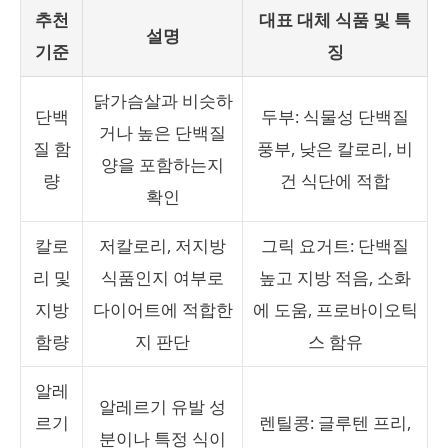
추천
대표 대체 식품 및 특
설명
기준
징
닭가슴살과 비슷하
단백
두부: 식물성 단백질
거나 높은 단백질
질 함
풍부, 낮은 칼로리, 비
양을 포함하는지
량
건 식단에 적합
확인
칼로
저칼로리, 저지방
그릭 요거트: 단백질
리 및
식품인지 여부로
높고 지방 적음, 소화
지방
다이어트에 적합한
에 도움, 프로바이오틱
함량
지 판단
스 함유
알레
알레르기 유발 성
르기
렌틸콩: 글루텐 프리,
분이나 특정 식이