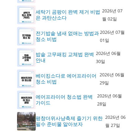
2026년 07
세탁기 곰팡이 완벽 제거 비법
은 과탄산소다
월 02일
2026년 07월
전기밥솥 냄새 없애는 방법과
청소 비법
01일
2026년 06월
밥솥 고무패킹 교체법 완벽
안내
30일
2026년 06월
베이킹소다로 에어프라이어
청소 비법
29일
2026년 06월
에어프라이어 청소법 완벽
가이드
28일
2026년 06
평창더위사냥축제 즐기기 위한
필수 준비물 알아보자
월 27일