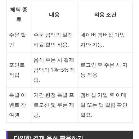
혜택 종
내용
적용 조건
류
주문 할
주문 금액의 일정
네이버 멤버십 가입
인
비율 할인 적용.
자만 가능.
음식 주문 시 결제
포인트
로그인 후 주문 시 자
금액의 1%~5% 적
적립
동 적용.
립.
특별 이
기간 한정 특별 프
멤버십 가입 후 이메
벤트 참
로모션 및 쿠폰 제
일 또는 앱 알림 확인
여권
공.
필요.
다양한 결제 옵션 활용하기