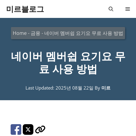
컨
미르블로그
메
텐
츠
뉴
Home
-
금융
-
네이버 멤버쉽 요기요 무료 사용 방법
로
건
네이버 멤버쉽 요기요 무
너
뛰
료 사용 방법
기
Last Updated: 2025년 08월 22일
By
미르