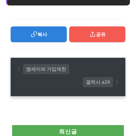
복사
공유
엠세이퍼 가입제한
갤럭시 a24
최신글