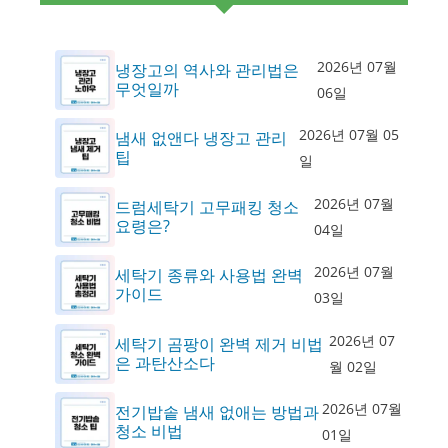
2026년 07월
냉장고의 역사와 관리법은
무엇일까
06일
2026년 07월 05
냄새 없앤다 냉장고 관리
팁
일
2026년 07월
드럼세탁기 고무패킹 청소
요령은?
04일
2026년 07월
세탁기 종류와 사용법 완벽
가이드
03일
2026년 07
세탁기 곰팡이 완벽 제거 비법
은 과탄산소다
월 02일
2026년 07월
전기밥솥 냄새 없애는 방법과
청소 비법
01일