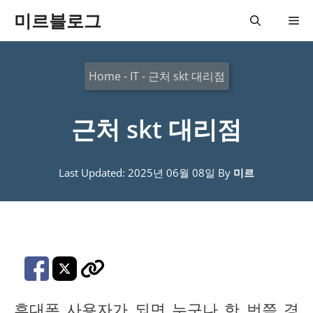
컨
미르블로그
메
텐
츠
뉴
Home
-
IT
-
근처 skt 대리점
로
건
근처 skt 대리점
너
뛰
기
Last Updated: 2025년 06월 08일
By
미르
휴대폰 사용자가 되면 누구나 한 번쯤 경