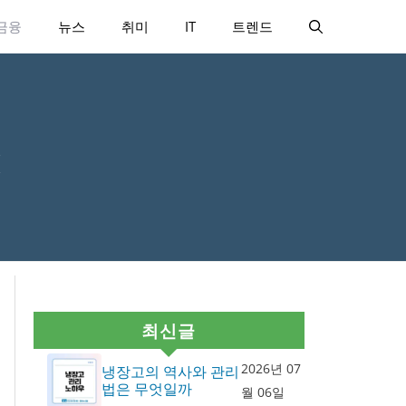
금융
뉴스
취미
IT
트렌드
법
최신글
2026년 07
냉장고의 역사와 관리
법은 무엇일까
월 06일