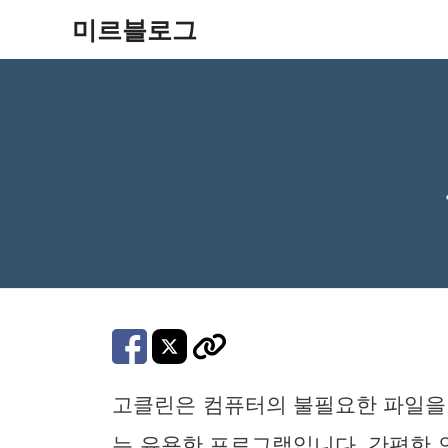
컨
미르블로그
텐
츠
로
건
너
뛰
기
고클린은 컴퓨터의 불필요한 파일을
는 유용한 프로그램입니다. 간편한